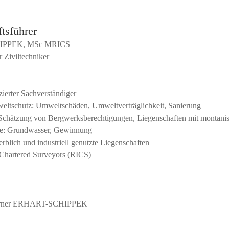
tsführer
CHIPPEK, MSc MRICS
r Ziviltechniker
izierter Sachverständiger
eltschutz: Umweltschäden, Umweltverträglichkeit, Sanierung
Schätzung von Bergwerksberechtigungen, Liegenschaften mit montanis
ie: Grundwasser, Gewinnung
blich und industriell genutzte Liegenschaften
f Chartered Surveyors (RICS)
Werner ERHART-SCHIPPEK